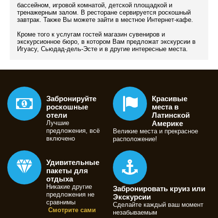
бассейном, игровой комнатой, детской площадкой и
тренажерным залом. В ресторане сервируется роскошный
завтрак. Также Вы можете зайти в местное Интернет-кафе.
Кроме того к услугам гостей магазин сувениров и
экскурсионное бюро, в котором Вам предложат экскурсии в
Игуасу, Сьюдад-дель-Эсте и в другие интересные места.
Забронируйте
Красивые
роскошные
места в
отели
Латинской
Лучшие
Америке
предложения, всё
Великие места и прекрасное
включено
расположение!
Удивительные
пакеты для
отдыха
Никакие другие
Забронировать круиз или
предложения не
Экскурсии
сравнимы
Сделайте каждый ваш момент
Смотрите сами
незабываемым