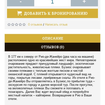
-
+
ДОБАВИТЬ К БРОНИРОВАНИЮ
0 отзывов
Написать отзыв
/
ОПИСАНИЕ
ОТЗЫВОВ (0)
В 177 км к северу от Рио-де-Жанейро (два часа на машине)
расположено одно из красивейших мест мира. Неповторимое
очарование придают причудливый ландшафт, экзотическая
растительность, живописные пляжи. Бузиос очаровывает
своими пляжами с теплым желтым песком и чистой
океанской водой. С пляжей открывается чудесный вид на
горы, покрытые лесами ,прибрежные скалы. Из отеля в Рио-
де-Жанейро Вы отправляетесь в Бузиос,по прибытии туда –
экскурсия по городу и далее морской тур. После прогулки,
на великолепных пляжах Вы сможете и поплавать и
позагарать. Далее Вас ждет вкусный обед и попробуйте
местный напиток – кайпирини. Возвращение в Рио в Ваши
отели.