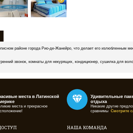
ивописном районе города Рио-де-Жанейро, что делает его излюбленным 
ренний звонок, комнаты для некурящих, кондиционер, сушилка для волос
расивые места в Латинской
Удивительные пак
мерике
отдыха
ликие места и прекрасное
Никакие другие предло
сположение!
сравнимы
Смотрите с
ДОСТУП
НАША КОМАНДА