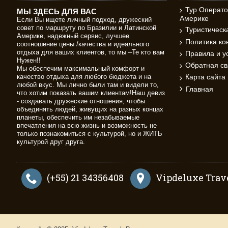
Тур Операто
МЫ ЗДЕСЬ ДЛЯ ВАС
Америке
Если Вы ищете личный подход, дружеский
совет по маршруту по Бразилии и Латинской
Туристичес
Америке, надежный сервис, лучшее
Политика к
соотношение цены /качества и идеального
отдыха для ваших клиентов, то мы –Те кто вам
Правила и у
Нужен!!
Обратная св
Мы обеспечим максимальный комфорт и
качество отдыха для любого бюджета и на
Карта сайта
любой вкус. Мы лично были там и видели то,
Главная
что хотим показать вашим клиентам!Наш девиз
- создавать дружеские отношения, чтобы
объединять людей, живущих на разных концах
планеты, обеспечить им незабываемые
впечатления на всю жизнь и возможность не
только познакомиться с культурой, но и ЖИТЬ
культурой друг друга.
(+55) 21 34356408
Vipdeluxe Trave