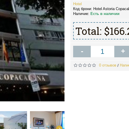
Hotel
Код брони:
Hotel Astoria Copaca
Наличие:
Есть в наличии
Total:
$166.
-
+
0 отзывов
Напи
/