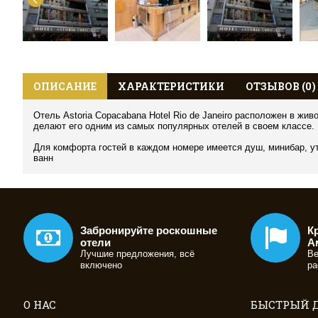
ОПИСАНИЕ
ХАРАКТЕРИСТИКИ
ОТЗЫВОВ (0)
Отель Astoria Copacabana Hotel Rio de Janeiro расположен в ж
делают его одним из самых популярных отелей в своем классе.
Для комфорта гостей в каждом номере имеется душ, минибар, ут
ванн
Забронируйте роскошные
К
отели
А
Лучшие предложения, всё
Ве
включено
ра
О НАС
БЫСТРЫЙ 