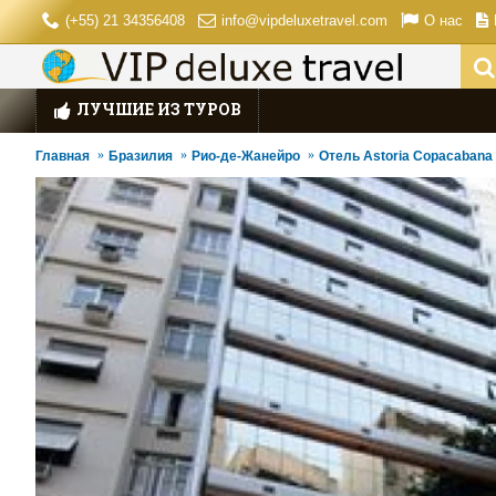
(+55) 21 34356408
info@vipdeluxetravel.com
О нас
ЛУЧШИЕ ИЗ ТУРОВ
Главная
Бразилия
Рио-де-Жанейро
Отель Astoria Copacabana 