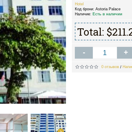
Hotel
Код брони:
Astoria Palace
Наличие:
Есть в наличии
Total:
$211.
-
+
0 отзывов
Напи
/