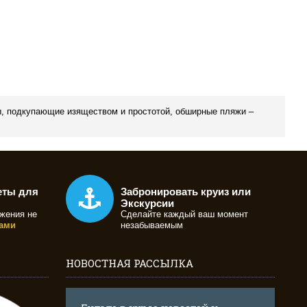
ры, подкупающие изяществом и простотой, обширные пляжи –
еты для
Забронировать круиз или
Экскурсии
жения не
Сделайте каждый ваш момент
ами
незабываемым
НОВОСТНАЯ РАССЫЛКА