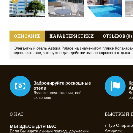
ОПИСАНИЕ
ХАРАКТЕРИСТИКИ
ОТЗЫВОВ (0)
Элегантный отель Astoria Palace на знаменитом пляже Копакаб
здесь есть все, что нужно для действительно хорошего отдыха.
Забронируйте роскошные
К
отели
А
Лучшие предложения, всё
Ве
включено
ра
О НАС
БЫСТРЫЙ 
Тур Операто
МЫ ЗДЕСЬ ДЛЯ ВАС
Америке
Если Вы ищете личный подход, дружеский