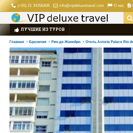
(+55) 21 34356408
info@vipdeluxetravel.com
О нас
ЛУЧШИЕ ИЗ ТУРОВ
Главная
Бразилия
Рио-де-Жанейро
Отель Astoria Palace Rio d