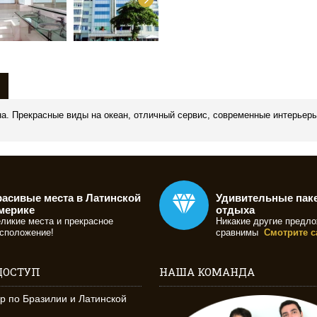
ана. Прекрасные виды на океан, отличный сервис, современные интерье
расивые места в Латинской
Удивительные пак
мерике
отдыха
ликие места и прекрасное
Никакие другие предло
сположение!
сравнимы
Смотрите с
ДОСТУП
НАША КОМАНДА
р по Бразилии и Латинской