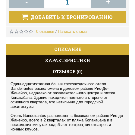
-
+
ДОБАВИТЬ К БРОНИРОВАНИЮ
0 отзывов
Написать отзыв
/
ОПИСАНИЕ
ХАРАКТЕРИСТИКИ
ОТЗЫВОВ (0)
Одиннадцатиэтажная башня трехзвездочного отеля
Bandeirantes расположена в деловом районе Рио-Де-
Жанейро, недалеко от развлекательного центра и пляжа
Копакабана. Здание находится немного в стороне от
основного квартала, что нетипично для городской
архитектуры.
Отель Bandeirantes расположен в безопасном районе Рио-де-
Жанейро, всего в 2 кварталах от пляжа Копакабана и в
нескольких минутах ходьбы от театров, кинотеатров и
ночных клубов.