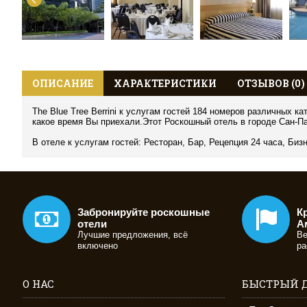
ОПИСАНИЕ
ХАРАКТЕРИСТИКИ
ОТЗЫВОВ (0)
The Blue Tree Berrini к услугам гостей 184 номеров различных 
какое время Вы приехали.Этот Роскошный отель в городе Сан-Па
В отеле к услугам гостей: Ресторан, Бар, Рецепция 24 часа, Би
Забронируйте роскошные
К
отели
А
Лучшие предложения, всё
Ве
включено
ра
О НАС
БЫСТРЫЙ 