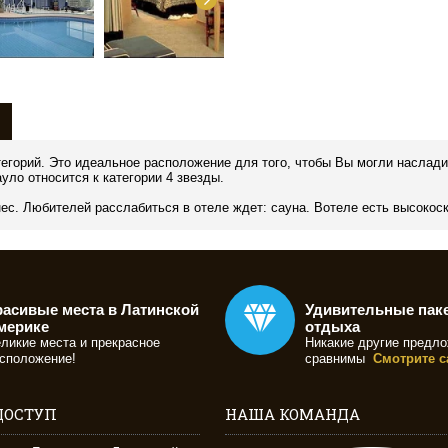
категорий. Это идеальное расположение для того, чтобы Вы могли наслад
уло относится к категории 4 звезды.
знес. Любителей расслабиться в отеле ждет: сауна. Вотеле есть высокос
расивые места в Латинской
Удивительные пак
мерике
отдыха
ликие места и прекрасное
Никакие другие предло
сположение!
сравнимы
Смотрите с
ДОСТУП
НАША КОМАНДА