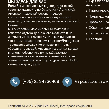
Тур Операто
МЫ ЗДЕСЬ ДЛЯ ВАС
Америке
Если Вы ищете личный подход, дружеский
совет по маршруту по Бразилии и Латинской
Туристичес
Америке, надежный сервис, лучшее
Политика к
соотношение цены /качества и идеального
отдыха для ваших клиентов, то мы –Те кто вам
Правила и у
Нужен!!
Обратная св
Мы обеспечим максимальный комфорт и
качество отдыха для любого бюджета и на
Карта сайта
любой вкус. Мы лично были там и видели то,
Главная
что хотим показать вашим клиентам!Наш девиз
- создавать дружеские отношения, чтобы
объединять людей, живущих на разных концах
планеты, обеспечить им незабываемые
впечатления на всю жизнь и возможность не
только познакомиться с культурой, но и ЖИТЬ
культурой друг друга.
(+55) 21 34356408
Vipdeluxe Trave
Копирайт © 2025, Vipdeluxe Travel, Все права сохранены.