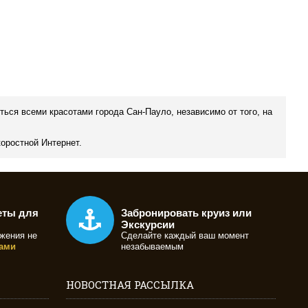
иться всеми красотами города Сан-Пауло, независимо от того, на
коростной Интернет.
еты для
Забронировать круиз или
Экскурсии
жения не
Сделайте каждый ваш момент
ами
незабываемым
НОВОСТНАЯ РАССЫЛКА