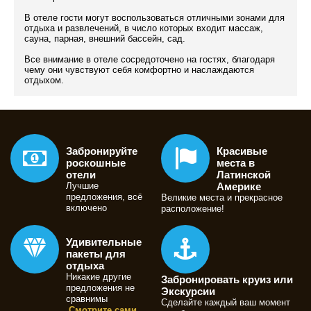
В отеле гости могут воспользоваться отличными зонами для
отдыха и развлечений, в число которых входит массаж,
сауна, парная, внешний бассейн, сад.
Все внимание в отеле сосредоточено на гостях, благодаря
чему они чувствуют себя комфортно и наслаждаются
отдыхом.
Забронируйте
Красивые
роскошные
места в
отели
Латинской
Лучшие
Америке
предложения, всё
Великие места и прекрасное
включено
расположение!
Удивительные
пакеты для
отдыха
Никакие другие
Забронировать круиз или
предложения не
Экскурсии
сравнимы
Сделайте каждый ваш момент
Смотрите сами