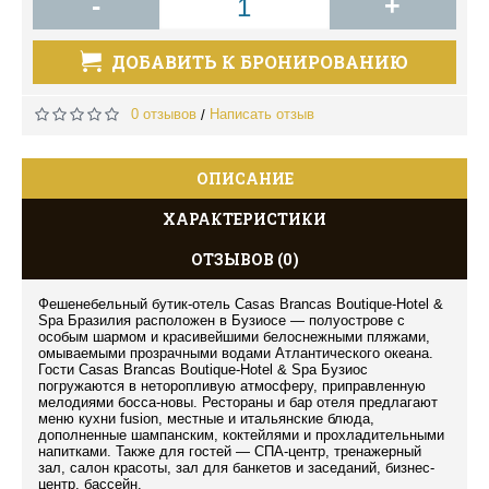
-
+
ДОБАВИТЬ К БРОНИРОВАНИЮ
0 отзывов
Написать отзыв
/
ОПИСАНИЕ
ХАРАКТЕРИСТИКИ
ОТЗЫВОВ (0)
Фешенебельный бутик-отель Casas Brancas Boutique-Hotel &
Spa Бразилия расположен в Бузиосе — полуострове с
особым шармом и красивейшими белоснежными пляжами,
омываемыми прозрачными водами Атлантического океана.
Гости Casas Brancas Boutique-Hotel & Spa Бузиос
погружаются в неторопливую атмосферу, приправленную
мелодиями босса-новы. Рестораны и бар отеля предлагают
меню кухни fusion, местные и итальянские блюда,
дополненные шампанским, коктейлями и прохладительными
напитками. Также для гостей — СПА-центр, тренажерный
зал, салон красоты, зал для банкетов и заседаний, бизнес-
центр, бассейн.