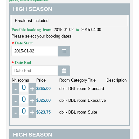
HIGH SEASON
Breakfast included
Possible booking
from
to
2015-01-02
2015-04-30
Please select your booking dates:
Date Start
Date End
Nr. rooms
Price
Room Category
Title
Description
-
+
$265.00
dbl - DBL room
Standard
-
+
$325.00
dbl - DBL room
Executive
-
+
$623.75
dbl - DBL room
Suite
HIGH SEASON