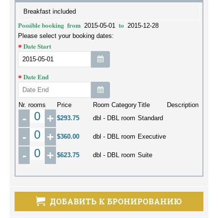
Breakfast included
Possible booking
from
to
2015-05-01
2015-12-28
Please select your booking dates:
Date Start
Date End
Nr. rooms
Price
Room Category
Title
Description
-
+
$293.75
dbl - DBL room
Standard
-
+
$360.00
dbl - DBL room
Executive
-
+
$623.75
dbl - DBL room
Suite
ДОБАВИТЬ К БРОНИРОВАНИЮ