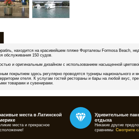
абль, находится на красивейшем пляже Форталезы Formosa Beach, недал
я обслуживания 150 судов.
остью и оригинальным дизайном с использованием насыщенной цветово
ным покрытием здесь регулярно проводятся турниры национального и м
ерритории отеля. К услугам гостей рестораны и бары на любой вкус, пр
ыми товарами и сувенирами.
расивые места в Латинской
Удивительные пак
мерике
отдыха
ликие места и прекрасное
Никакие другие предло
сположение!
сравнимы
Смотрите с