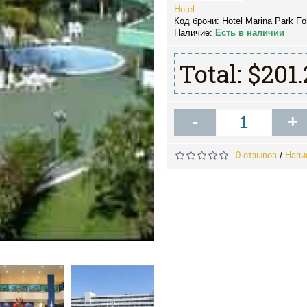
Hotel
Код брони:
Hotel Marina Park For
Наличие:
Есть в наличии
Total:
$201.
-
+
0 отзывов
Напи
/