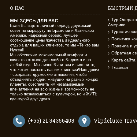
О НАС
БЫСТРЫЙ 
Тур Операто
МЫ ЗДЕСЬ ДЛЯ ВАС
Америке
Если Вы ищете личный подход, дружеский
совет по маршруту по Бразилии и Латинской
Туристичес
Америке, надежный сервис, лучшее
Политика к
соотношение цены /качества и идеального
отдыха для ваших клиентов, то мы –Те кто вам
Правила и у
Нужен!!
Обратная св
Мы обеспечим максимальный комфорт и
качество отдыха для любого бюджета и на
Карта сайта
любой вкус. Мы лично были там и видели то,
Главная
что хотим показать вашим клиентам!Наш девиз
- создавать дружеские отношения, чтобы
объединять людей, живущих на разных концах
планеты, обеспечить им незабываемые
впечатления на всю жизнь и возможность не
только познакомиться с культурой, но и ЖИТЬ
культурой друг друга.
(+55) 21 34356408
Vipdeluxe Trave