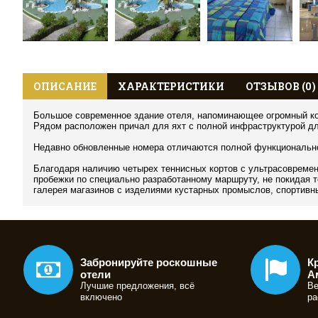
ОПИСАНИЕ
ХАРАКТЕРИСТИКИ
ОТЗЫВОВ (0)
Большое современное здание отеля, напоминающее огромный кор
Рядом расположен причал для яхт с полной инфраструктурой дл
Недавно обновленные номера отличаются полной функциональн
Благодаря наличию четырех теннисных кортов с ультрасовремен
пробежки по специально разработанному маршруту, не покидая т
галерея магазинов с изделиями кустарных промыслов, спортивн
Забронируйте роскошные
К
отели
А
Лучшие предложения, всё
Ве
включено
ра