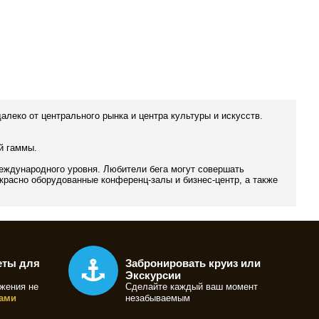
еко от центрального рынка и центра культуры и искусств.
й гаммы.
еждународного уровня. Любители бега могут совершать
екрасно оборудованные конференц-залы и бизнес-центр, а также
еты для
Забронировать круиз или
Экскурсии
жения не
Сделайте каждый ваш момент
ами
незабываемым