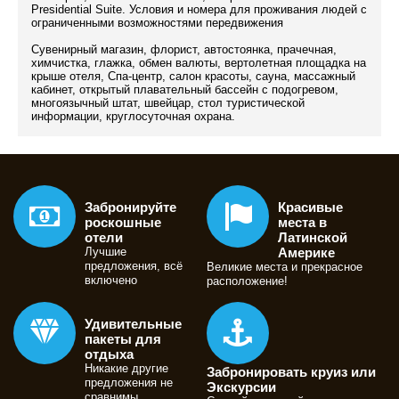
Presidential Suite. Условия и номера для проживания людей с
ограниченными возможностями передвижения
Сувенирный магазин, флорист, автостоянка, прачечная,
химчистка, глажка, обмен валюты, вертолетная площадка на
крыше отеля, Спа-центр, салон красоты, сауна, массажный
кабинет, открытый плавательный бассейн с подогревом,
многоязычный штат, швейцар, стол туристической
информации, круглосуточная охрана.
Забронируйте
Красивые
роскошные
места в
отели
Латинской
Лучшие
Америке
предложения, всё
Великие места и прекрасное
включено
расположение!
Удивительные
пакеты для
отдыха
Никакие другие
Забронировать круиз или
предложения не
Экскурсии
сравнимы