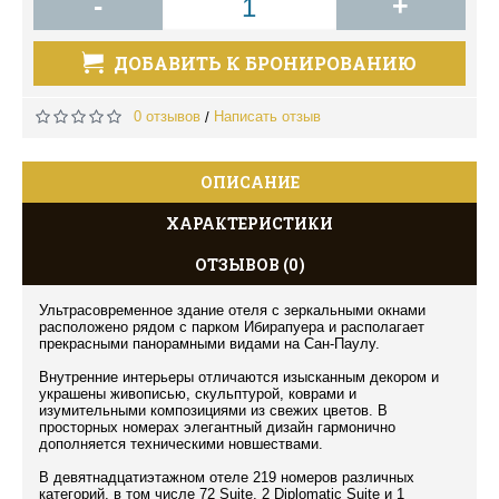
-
+
ДОБАВИТЬ К БРОНИРОВАНИЮ
0 отзывов
Написать отзыв
/
ОПИСАНИЕ
ХАРАКТЕРИСТИКИ
ОТЗЫВОВ (0)
Ультрасовременное здание отеля с зеркальными окнами
расположено рядом с парком Ибирапуера и располагает
прекрасными панорамными видами на Сан-Паулу.
Внутренние интерьеры отличаются изысканным декором и
украшены живописью, скульптурой, коврами и
изумительными композициями из свежих цветов. В
просторных номерах элегантный дизайн гармонично
дополняется техническими новшествами.
В девятнадцатиэтажном отеле 219 номеров различных
категорий, в том числе 72 Suite, 2 Diplomatic Suite и 1