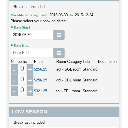
Breakfast included
Possible booking
from
to
2015-06-30
2015-12-24
Please select your booking dates:
Date Start
Date End
Nr. rooms
Price
Room Category
Title
Description
-
+
$256.25
sgl - SGL room
Standard
-
+
$256.25
dbl - DBL room
Standard
-
+
$321.25
tpl - TPL room
Standard
LOW SEASON
Breakfast included