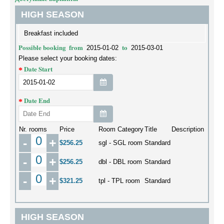
HIGH SEASON
Breakfast included
Possible booking
from
to
2015-01-02
2015-03-01
Please select your booking dates:
Date Start
Date End
Nr. rooms
Price
Room Category
Title
Description
-
+
$256.25
sgl - SGL room
Standard
-
+
$256.25
dbl - DBL room
Standard
-
+
$321.25
tpl - TPL room
Standard
HIGH SEASON