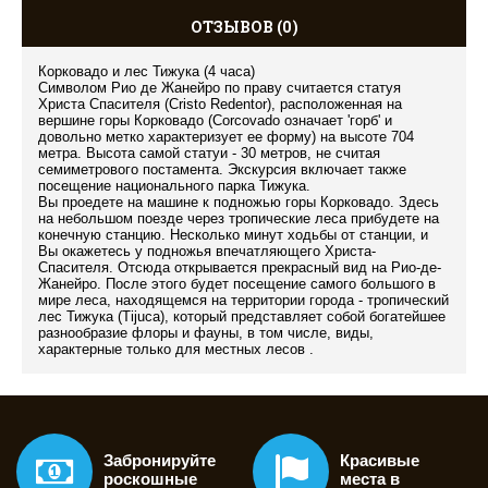
ОТЗЫВОВ (0)
Корковадо и лес Тижука (4 часа)
Символом Рио де Жанейро по праву считается статуя
Христа Спасителя (Cristo Redentor), расположенная на
вершине горы Корковадo (Corcovado означает 'горб' и
довольно метко характеризует ее форму) на высоте 704
метра. Высота самой статуи - 30 метров, не считая
семиметрового постамента. Экскурсия включает также
посещение национального парка Тижука.
Вы проедете на машине к подножью горы Корковадо. Здесь
на небольшом поезде через тропические леса прибудете на
конечную станцию. Несколько минут ходьбы от станции, и
Вы окажетесь у подножья впечатляющего Христа-
Спасителя. Отсюда открывается прекрасный вид на Рио-де-
Жанейро. После этого будет посещение самого большого в
мире леса, находящемся на территории города - тропический
лес Тижука (Tijuca), который представляет собой богатейшее
разнообразие флоры и фауны, в том числе, виды,
характерные только для местных лесов .
Забронируйте
Красивые
роскошные
места в