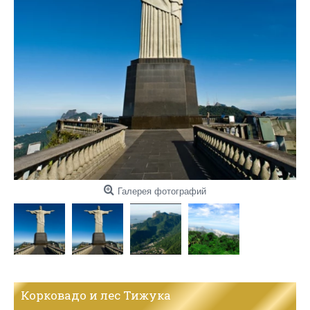
Галерея фотографий
Корковадо и лес Тижука