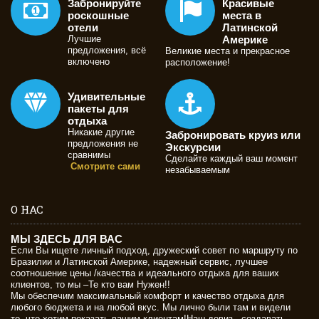
Забронируйте
Красивые
роскошные
места в
отели
Латинской
Лучшие
Америке
предложения, всё
Великие места и прекрасное
включено
расположение!
Удивительные
пакеты для
отдыха
Никакие другие
Забронировать круиз или
предложения не
Экскурсии
сравнимы
Сделайте каждый ваш момент
Смотрите сами
незабываемым
О НАС
МЫ ЗДЕСЬ ДЛЯ ВАС
Если Вы ищете личный подход, дружеский совет по маршруту по
Бразилии и Латинской Америке, надежный сервис, лучшее
соотношение цены /качества и идеального отдыха для ваших
клиентов, то мы –Те кто вам Нужен!!
Мы обеспечим максимальный комфорт и качество отдыха для
любого бюджета и на любой вкус. Мы лично были там и видели
то, что хотим показать вашим клиентам!Наш девиз - создавать