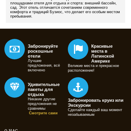
площадками отеля для отдыха и спорта: внешний бассейн,
сад. Этот отель отличается сочетанием современного
комфорта и традиций Бузиос, что делает его особым местом
пребывания.
Забронируйте
Красивые
роскошные
места в
отели
Латинской
Лучшие
Америке
предложения, всё
Великие места и прекрасное
включено
расположение!
Удивительные
пакеты для
отдыха
Никакие другие
Забронировать круиз или
предложения не
Экскурсии
сравнимы
Сделайте каждый ваш момент
Смотрите сами
незабываемым
О НАС