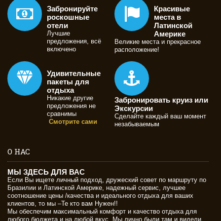
Забронируйте
Красивые
роскошные
места в
отели
Латинской
Лучшие
Америке
предложения, всё
Великие места и прекрасное
включено
расположение!
Удивительные
пакеты для
отдыха
Никакие другие
Забронировать круиз или
предложения не
Экскурсии
сравнимы
Сделайте каждый ваш момент
Смотрите сами
незабываемым
О НАС
МЫ ЗДЕСЬ ДЛЯ ВАС
Если Вы ищете личный подход, дружеский совет по маршруту по
Бразилии и Латинской Америке, надежный сервис, лучшее
соотношение цены /качества и идеального отдыха для ваших
клиентов, то мы –Те кто вам Нужен!!
Мы обеспечим максимальный комфорт и качество отдыха для
любого бюджета и на любой вкус. Мы лично были там и видели